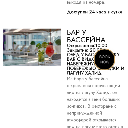
выходя из номера.
Доступен 24 часа в сутки
БАР У
БАССЕЙНА
Открывается:10:00
Закрытие: 20:00.
ОБЕД У БАССЕЙНА SKY
BAR С ВИДОМ НА
НАБЕРЕЖНУЮ
ПОБЕРЕЖЬЮ ШАРДЖИ И
ЛАГУНУ ХАЛИД
Из бара у бассейна
открывается потрясающий
вид на лагуну Халид, он
находится в тени больших
зонтиков. В ресторане с
непринужденной
атмосферой открывается
вид на лагуну этого отеля в