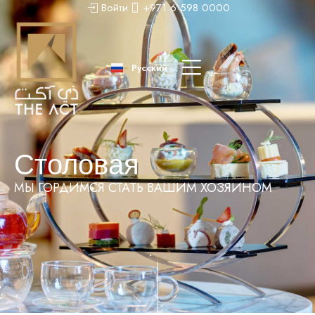
Войти
+971 6 598 0000
عربى
中文 (中国)
Русский
English
Столовая
МЫ ГОРДИМСЯ СТАТЬ ВАШИМ ХОЗЯИНОМ