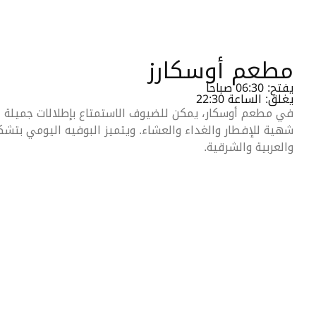
مطعم أوسكارز
يفتح: 06:30 صباحا
يغلق: الساعة 22:30
في مطعم أوسكار، يمكن للضيوف الاستمتاع بإطلالات جميلة ع
شهية للإفطار والغداء والعشاء. ويتميز البوفيه اليومي بتشكي
والعربية والشرقية.