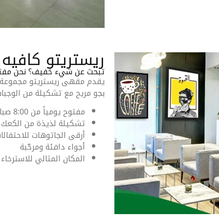
ريستريتو كافيه
تبحث عن شيء خفيف؟ نحن مفتوحون من الساعة :00
يقدم مقهى ريستريتو مجموعة م
بجو مريح مع تشكيلة من الوجبا
مفتوح يومياً من 8:00 صباحاً حتى 10:00 مساءً
تشكيلة لذيذة من الكعك 
أرقى الجاتوهات للاحتفالا
أجواء دافئة ومرحّبة
المكان المثالي للاسترخاء