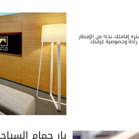
 إقامتك. بدءًا من الإفطار
ي راحة وخصوصية غرفتك
بار حمام السباح