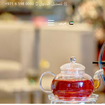
تسجيل الدخول
0000 598 6 971+
中文 (中国)
Русский
عربى
English