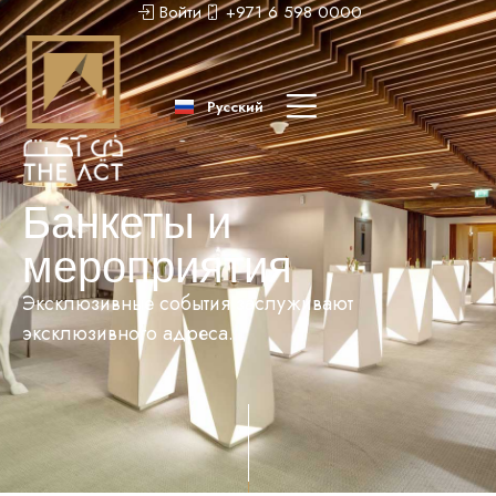
Войти
+971 6 598 0000
عربى
中文 (中国)
Русский
English
Банкеты и
мероприятия
Эксклюзивные события заслуживают
эксклюзивного адреса.