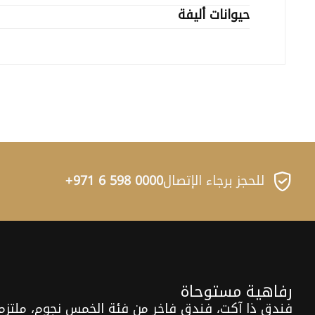
حيوانات أليفة
للحجز برجاء الإتصال
0000 598 6 971+
رفاهية مستوحاة
فندق ذا آكت، فندق فاخر من فئة الخمس نجوم، ملتزم