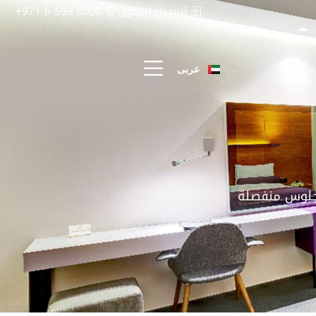
تسجيل الدخول
0000 598 6 971+
中文 (中国)
Русский
عربى
English
 جلوس منفصلة