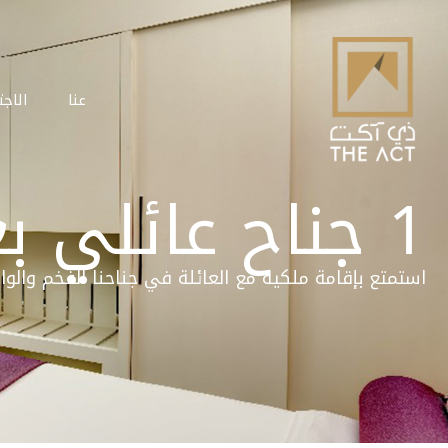
عنا
الاجت
1 جناح عائلي بغرفة نوم
استمتع بإقامة ملكية مع العائلة في جناحنا الفخم وا