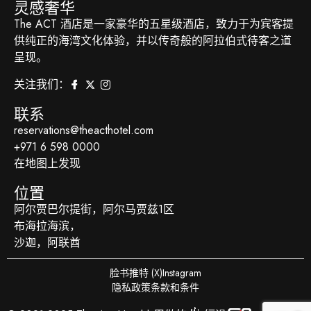
灵感奢华
The ACT 酒店是一家豪华的五星级酒店，致力于为宾客提
供纯正的海湾文化体验，并以传奇般的阿拉伯式待客之道
呈现。
关注我们：
联系
reservations@theacthotel.com
+971 6 598 0000
在地图上发现
位置
阿尔贾巴尔提街，阿尔马贾兹1区
布海拉海滨，
沙迦，阿联酋
脸书
推特 (X)
Instagram
隐私政策
条款和条件